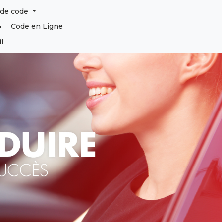
s de code
articles
0
Code en Ligne
l