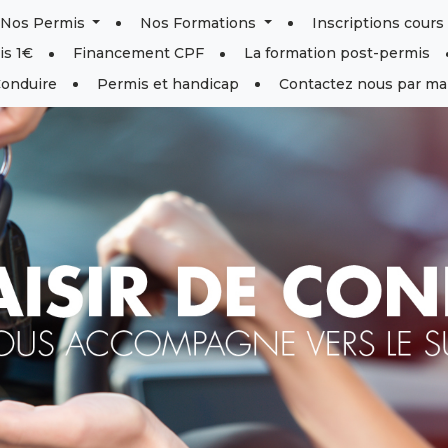
Nos Permis
Nos Formations
Inscriptions cour
is 1€
Financement CPF
La formation post-permis
Conduire
Permis et handicap
Contactez nous par mai